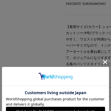
FAVORITE SUKINAMONO
【着用サイズ/カラー】ショ
カットソー:9号/ブラック 
やすく、ウエストが内側から
ーバーサイズなので、イン
アータートルを重ね着にし
て、カジュアルになりすぎ
る春のパンツスタイリング
#コート
#ニット
#ウォッシャブル
#
#おでかけ
#美脚パン