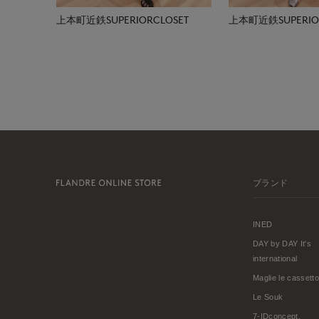
上本町近鉄SUPERIORCLOSET
上本町近鉄SUPERIOR
ブランド
INED
DAY by DAY It's
international
Maglie le cassetto
Le Souk
7-IDconcept.