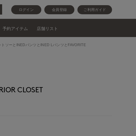
ログイン
会員登録
ご利用ガイド
予約アイテム
店舗リスト
ットソーとINEDパンツとINED LパンツとFAVORITE
OR CLOSET