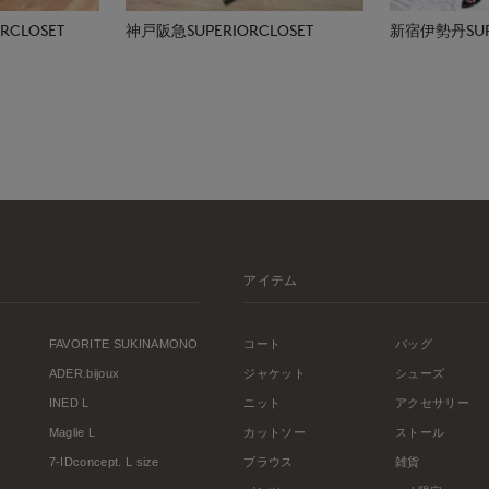
CLOSET
神戸阪急SUPERIORCLOSET
新宿伊勢丹SUPE
アイテム
FAVORITE SUKINAMONO
コート
バッグ
ADER.bijoux
ジャケット
シューズ
INED L
ニット
アクセサリー
Maglie L
カットソー
ストール
7-IDconcept. L size
ブラウス
雑貨