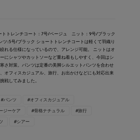
ートトレンチコート：7号/ベージュ ニット：9号/ブラック
パンツ:5号/ブラック ショートトレンチコートは軽くて羽織り
絞れる仕様になっているので、アレンジ可能。 ニットはオ
ナーにシャツやカットソーなど重ね着もしやすく、今回はシ
て寒さ対策。パンツは定番の美脚シルエットパンツを合わせ
ず、オフィスカジュアル、旅行、お出かけなどにも対応出来
に挑戦してみました。
#パンツ
#オフィスカジュアル
イージーケア
#骨格ナチュラル
#旅行
ツ
#シアー