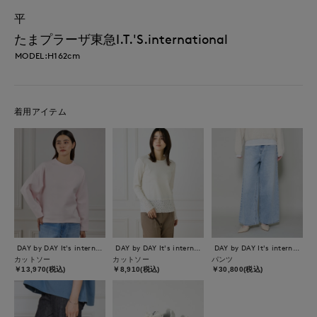
平
たまプラーザ東急I.T.'S.international
MODEL:H162cm
着用アイテム
DAY by DAY It's international
DAY by DAY It's international
DAY by DAY It's international
カットソー
カットソー
パンツ
￥13,970(税込)
￥8,910(税込)
￥30,800(税込)