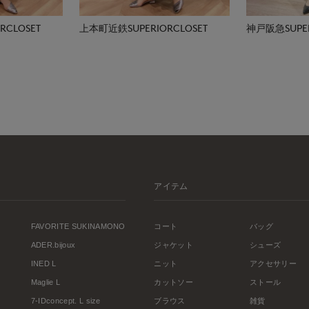
CLOSET
上本町近鉄SUPERIORCLOSET
神戸阪急SUPER
アイテム
FAVORITE SUKINAMONO
コート
バッグ
ADER.bijoux
ジャケット
シューズ
INED L
ニット
アクセサリー
Maglie L
カットソー
ストール
7-IDconcept. L size
ブラウス
雑貨