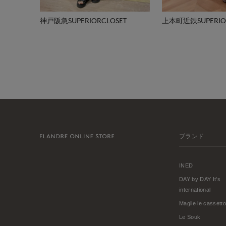
神戸阪急SUPERIORCLOSET
上本町近鉄SUPERIOR
ブランド
INED
DAY by DAY It's
international
Maglie le cassetto
Le Souk