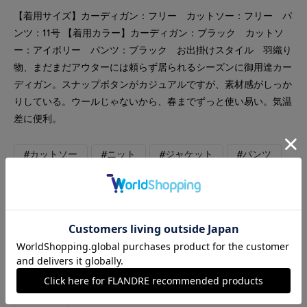
【着用サイズ】カーディガン：フリー カットソー：フリー パ
ンツ：11号 【着用カラー】カーディガン：ブラック カットソ
ー：アイボリー パンツ：ブラック お出掛けスタイル 羽織り
物、まだまだアウターには頼らず居られるシーズンに御用達カー
ディガン。スナップボタンがカジュアルですが、素材感がしっか
りしている。ウールじゃないから、春までずっと使い易い。気温
差に便利。
#カットソー
#ニット
#ジャケット
#パンツ
#シャツ
#オフィスカジュアル
#テレワーク
#リラックス
#休日
#ウォッシャブル
#イージーケア
#雑誌掲載
#コットン
#ボーダー
#カジュアル
#レイヤード
#カーディガン
#旅行
#おでかけ
#コラボ
#軽羽織