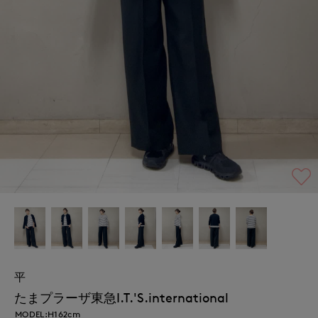
平
たまプラーザ東急I.T.'S.international
MODEL:H162cm