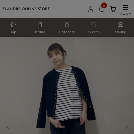
2
メニュー
Top
Brand
Category
Search
Styling