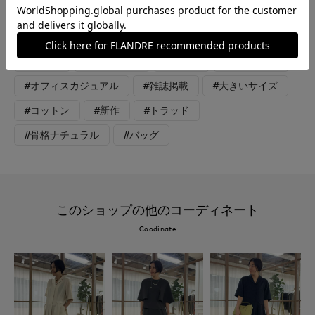
ャケットより緩めのシルエットで軽く気軽に羽織っていただけま
す。、
#ニット
#ジャケット
#パンツ
#通勤・仕事
#オフィスカジュアル
#雑誌掲載
#大きいサイズ
#コットン
#新作
#トラッド
#骨格ナチュラル
#バッグ
このショップの他のコーディネート
Coodinate