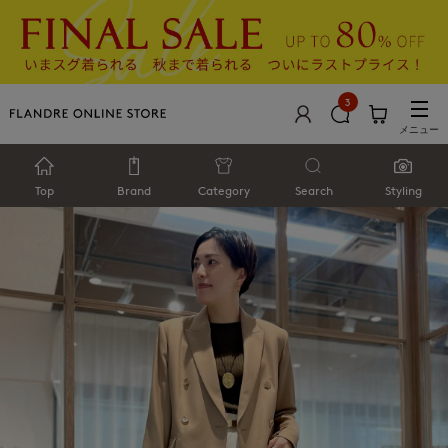
3
メニュー
Top
Brand
Category
Search
Styling