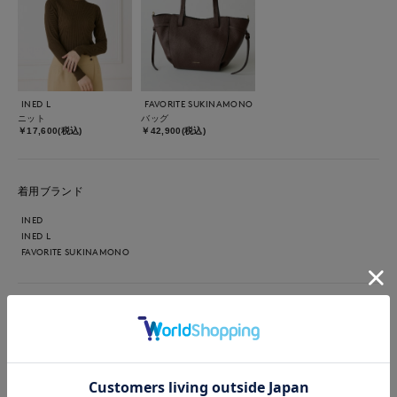
INED L
FAVORITE SUKINAMONO
ニット
バッグ
￥17,600(税込)
￥42,900(税込)
着用ブランド
INED
INED L
FAVORITE SUKINAMONO
【着用カラー・サイズ】ジャケット:ベージュ 9号 ニット:ダー
クブラウン 9号 パンツ:オフホワイト 7号 三尋木奈保氏×INED
コラボのダブルブレストジャケットとワイドチノパンツのコーデ
ィネート。今年らしいブラウンでまとめました。イネド定番のジ