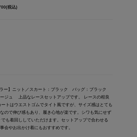
700(税込)
カラー】ニット／スカート：ブラック バッグ：ブラック
ージュ 上品なレースセットアップです。 レースの程良
カートはウエストゴムでタイト風ですが、サイズ感はとても
材なので伸び感もあり、履き心地が楽です。シワも気にせず
々でも着回ししていただけます。セットアップで合わせる
食事会やお出かけ着にもおすすめです。