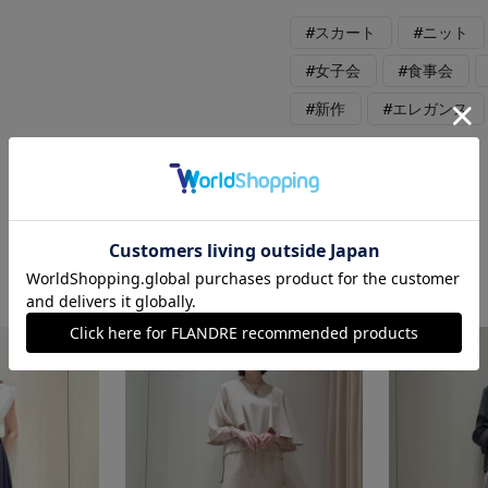
#スカート
#ニット
#女子会
#食事会
#新作
#エレガンス