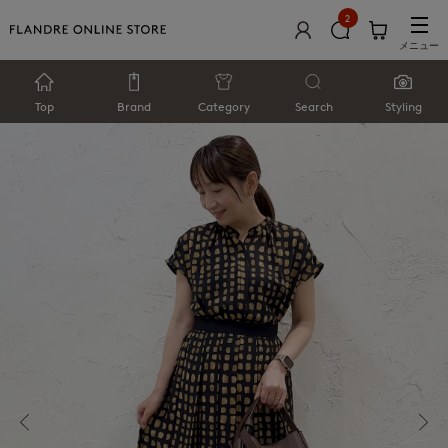
2
メニュー
Top
Brand
Category
Search
Styling