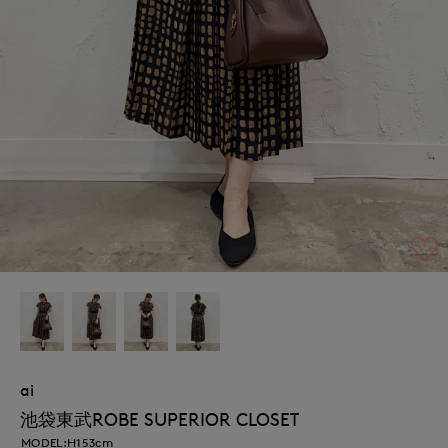
ai
池袋東武ROBE SUPERIOR CLOSET
MODEL:H153cm