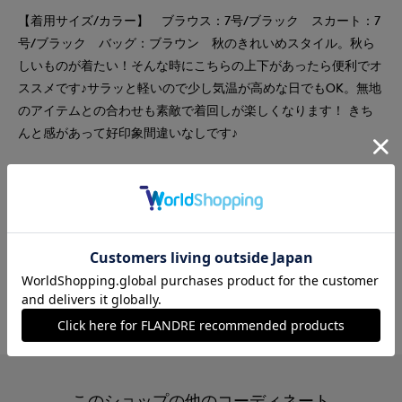
【着用サイズ/カラー】 ブラウス：7号/ブラック スカート：7
号/ブラック バッグ：ブラウン 秋のきれいめスタイル。秋ら
しいものが着たい！そんな時にこちらの上下があったら便利でオ
ススメです♪サラッと軽いので少し気温が高めな日でもOK。無地
のアイテムとの合わせも素敵で着回しが楽しくなります！ きち
んと感があって好印象間違いなしです♪
#スカート
#ブラウス
#セットアップ
#通勤・仕事
#オフィスカジュアル
#休日
#女子会
#デート
#食事会
#ウォッシャブル
#イージーケア
#エレガンス
#おでかけ
#バッグ
このショップの他のコーディネート