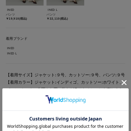
INED
INED L
パンツ
パンツ
￥19,910(税込)
￥22,110(税込)
着用ブランド
INED
INED L
【着用サイズ】ジャケット:９号、カットソー:９号、パンツ:９号
【着用カラー】ジャケット:インディゴ、カットソー:ホワイト、
パンツ:ベージュ 公園やお買い物などラフなオシャレを楽しみた
い休日にオススメのビスチェ風カットソーとイージーパンツ。デ
ニムジャケットはコンパクトな丈感でワイドパンツに良く合いま
す。アームホールがゆったりでラクに羽織れます。カットソーは
デザイン性があり、着るだけでオシャレを楽しめます。パンツは
ウエストオールゴムで紐で調節可能です。どれもさらっとした着