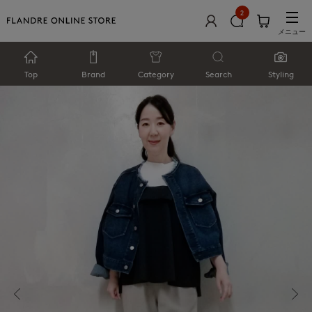
2
メニュー
Top
Brand
Category
Search
Styling