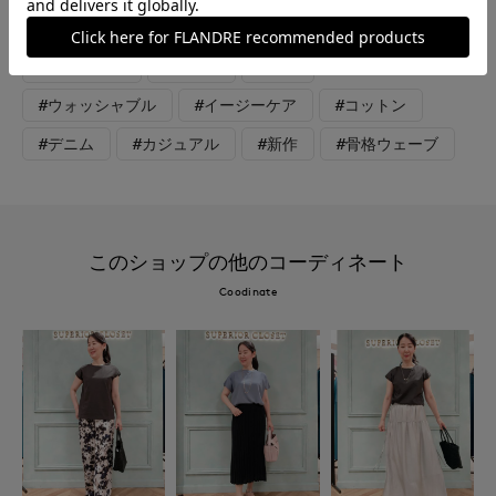
心地です。
#カットソー
#パンツ
#休日
#ウォッシャブル
#イージーケア
#コットン
#デニム
#カジュアル
#新作
#骨格ウェーブ
このショップの他のコーディネート
Coodinate