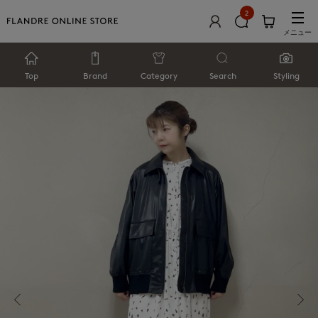
2
メニュー
Top
Brand
Category
Search
Styling