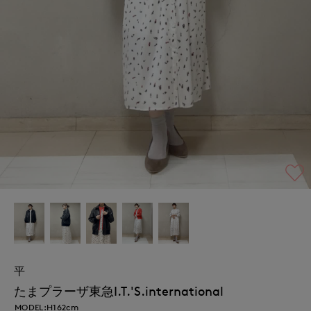
平
たまプラーザ東急I.T.'S.international
MODEL:H162cm