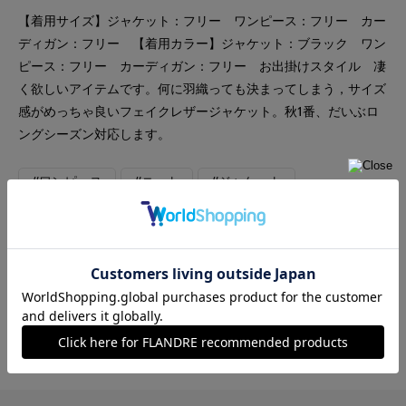
【着用サイズ】ジャケット：フリー ワンピース：フリー カー
ディガン：フリー 【着用カラー】ジャケット：ブラック ワン
ピース：フリー カーディガン：フリー お出掛けスタイル 凄
く欲しいアイテムです。何に羽織っても決まってしまう，サイズ
感がめっちゃ良いフェイクレザージャケット。秋1番、だいぶロ
ングシーズン対応します。
#ワンピース
#ニット
#ジャケット
#オフィスカジュアル
#休日
#デート
#食事会
#イージーケア
#ドット
#マニッシュ
#モード
#軽アウター
#レイヤード
#ユニセックス
#カーディガン
#旅行
#おでかけ
#軽羽織