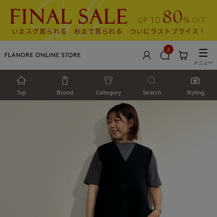
2
メニュー
Top
Brand
Category
Search
Styling