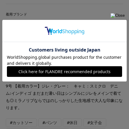
着用ブランド
INED
DAY by DAY It's international
《1コーデ》【着用サイズ】Tシャツ:フリー その他全て9号 【着
用カラー】ジレ：ブラック Tシャツ：グレー デニム: オフホワ
イト ブラックジレを主役にホワイトデニムで大人カジュアルス
タイル。ジレのスタイルアップ効果があるのでバレルデニムのゆ
るシルエットもよく合います。 《2コーデ》【着用サイズ】全て
9号 【着用カラー】ジレ・グレー： キャミ：スミクロ デニ
ム:インディゴ まだまだ暑い日はシンプルにジレをメインで着て
も◎ミラノリブならではのしっかりした生地感で大人な印象にな
ります。
#カットソー
#パンツ
#休日
#女子会