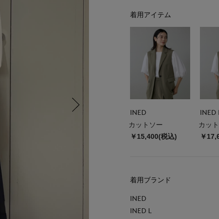
着用アイテム
INED
INED 
カットソー
カット
￥15,400(税込)
￥17,
着用ブランド
INED
INED L