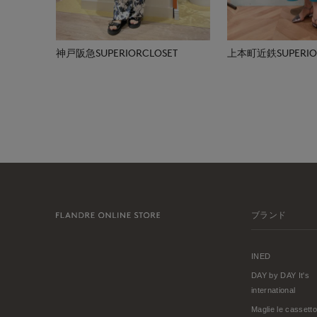
神戸阪急SUPERIORCLOSET
上本町近鉄SUPERIOR
ブランド
INED
DAY by DAY It's
international
Maglie le cassetto