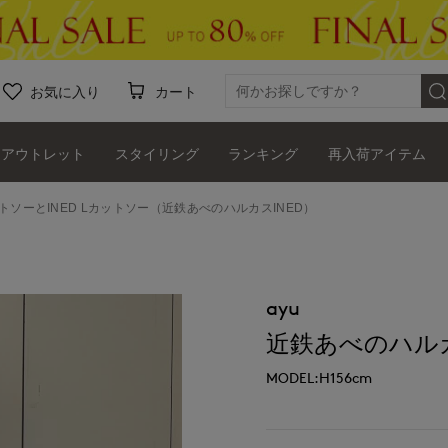
お気に入り
カート
アウトレット
スタイリング
ランキング
再入荷アイテム
ットソーとINED Lカットソー（近鉄あべのハルカスINED）
ayu
近鉄あべのハルカ
MODEL:H156cm