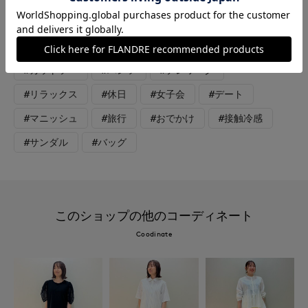
ンタープレスで綺麗めに。バッグで少しアクセントをつけたので
サンダルはシンプルに。
#カットソー
#パンツ
#テレワーク
#リラックス
#休日
#女子会
#デート
#マニッシュ
#旅行
#おでかけ
#接触冷感
#サンダル
#バッグ
このショップの他のコーディネート
Coodinate