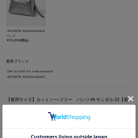
FAVORITE SUKINAMONO
バッグ
￥35,200(税込)
着用ブランド
DAY by DAY It's international
FAVORITE SUKINAMONO
【着用サイズ】カットソー:フリー パンツ:M サンダル:23【着
用カラー】カットソー: ラベンダー パンツ: ブラック サンダ
ル:ブラック ドルマンスリーブのカットソーですが、ややドル
マンぐらいなのですっきりとした印象で使いやすい形です。身体
のラインを拾いにくい素材感で接触冷感になっているのも嬉しい
ポイントです。クルーネックなので首元も安心です。パンツはセ