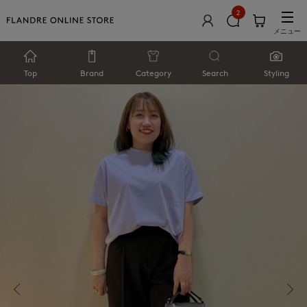
2
メニュー
Top
Brand
Category
Search
Styling