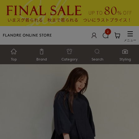
2
メニュー
Top
Brand
Category
Search
Styling