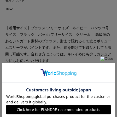
着用ブランド
INED
【着用サイズ】ブラウス:フリーサイズ ネイビー パンツ:9号
サイズ ブラック バック:フリーサイズ クリーム 高級感の
あるジャガード素材のブラウス。肘まで隠れるそで丈とボリュー
ムスリーブがポイントです。また、前を開けて羽織りとしても着
回し可能です。合わせ方によっては、キレイめにも少しカジュア
ルにもお使いいただけます。
#スペシャルプライス
#ブラウス
#パンツ
#セレモニー
#休日
#女子会
#食事会
#ブライダル
#イージーケア
#大きいサイズ
#フォーマル
#エレガンス
#骨格ストレート
#骨格ウェーブ
#骨格ナチュラル
#おでかけ