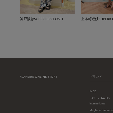
神戸阪急SUPERIORCLOSET
上本町近鉄SUPERIOR
ブランド
INED
DAY by DAY It's
international
Maglie le cassetto