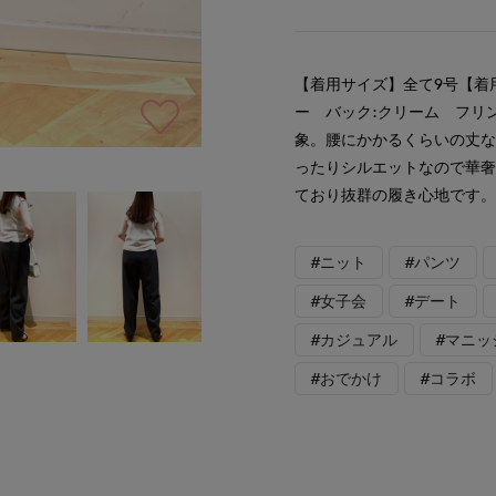
【着用サイズ】全て9号【着
ー バック:クリーム フリ
象。腰にかかるくらいの丈
ったりシルエットなので華
ており抜群の履き心地です
#ニット
#パンツ
#女子会
#デート
#カジュアル
#マニッ
#おでかけ
#コラボ