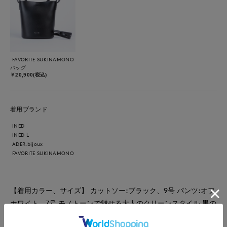
FAVORITE SUKINAMONO
バッグ
￥20,900(税込)
着用ブランド
INED
INED L
ADER.bijoux
FAVORITE SUKINAMONO
【着用カラー、サイズ】 カットソー:ブラック、9号 パンツ:オフ
ホワイト、7号 モノトーンで魅せる大人のクリーンスタイル 黒の
シンプルなトップスに、すっきりとした白のスリムパンツを合わ