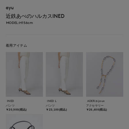
ayu
近鉄あべのハルカスINED
MODEL:H156cm
着用アイテム
INED
INED L
ADER.bijoux
パンツ
パンツ
アクセサリー
￥20,900(税込)
￥23,100(税込)
￥26,400(税込)