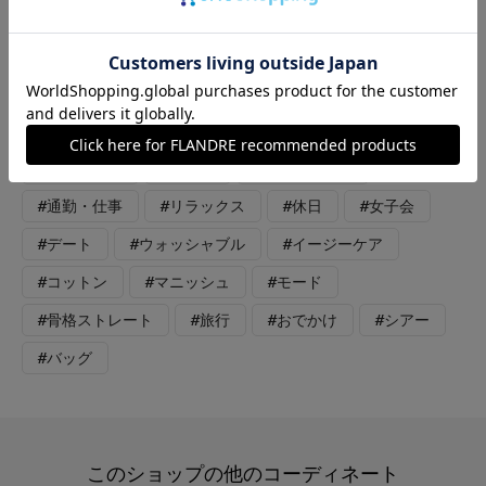
せた、清潔感あふれるコーディネート。 コンパクトなシルエッ
トが全体をスマートに見せ、上品かつ都会的な印象に仕上がって
います。 黒小物で統一感を出し、洗練された大人のバランスが
完成。 オフィスにも休日のお出かけにもマッチする万能スタイ
ルです。
#カットソー
#パンツ
#アクセサリー
#通勤・仕事
#リラックス
#休日
#女子会
#デート
#ウォッシャブル
#イージーケア
#コットン
#マニッシュ
#モード
#骨格ストレート
#旅行
#おでかけ
#シアー
#バッグ
このショップの他のコーディネート