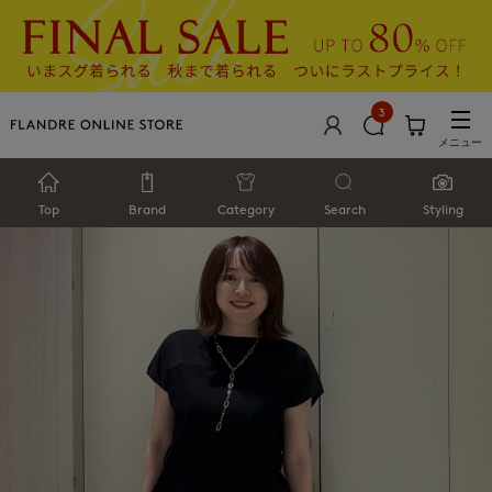
3
メニュー
Top
Brand
Category
Search
Styling