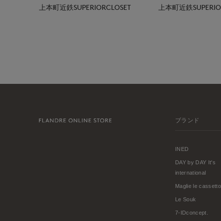
上本町近鉄SUPERIORCLOSET
上本町近鉄SUPERIOR
ブランド
INED
DAY by DAY It's
international
Maglie le cassetto
Le Souk
7-IDconcept.