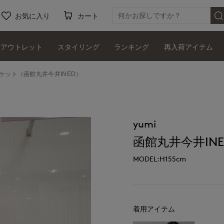
お気に入り
カート
アウトレット
スタイリング
ランキング
再入荷アイテム
ャケット（函館丸井今井INED）
yumi
函館丸井今井INE
MODEL:H155cm
着用アイテム