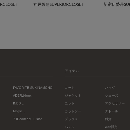
CLOSET
神戸阪急SUPERIORCLOSET
新宿伊勢丹SUPE
アイテム
FAVORITE SUKINAMONO
コート
バッグ
ADER.bijoux
ジャケット
シューズ
INED L
ニット
アクセサリー
Maglie L
カットソー
ストール
7-IDconcept. L size
ブラウス
雑貨
パンツ
web限定