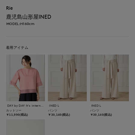
Rie
鹿児島山形屋INED
MODEL:H160cm
着用アイテム
DAY by DAY It's international
INED L
INED L
カットソー
パンツ
パンツ
￥11,990(税込)
￥30,140(税込)
￥30,140(税込)