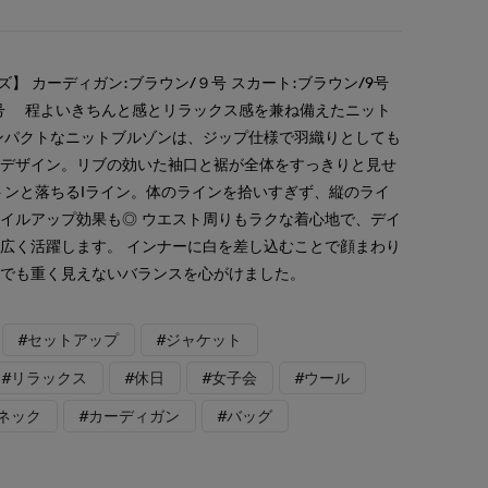
ズ】 カーディガン:ブラウン/９号 スカート:ブラウン/9号
9号 程よいきちんと感とリラックス感を兼ね備えたニット
ンパクトなニットブルゾンは、ジップ仕様で羽織りとしても
能デザイン。リブの効いた袖口と裾が全体をすっきりと見せ
トンと落ちるIライン。体のラインを拾いすぎず、縦のライ
イルアップ効果も◎ ウエスト周りもラクな着心地で、デイ
広く活躍します。 インナーに白を差し込むことで顔まわり
ンでも重く見えないバランスを心がけました。
#セットアップ
#ジャケット
#リラックス
#休日
#女子会
#ウール
ネック
#カーディガン
#バッグ