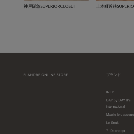
神戸阪急SUPERIORCLOSET
上本町近鉄SUPERIOR
ブランド
INED
DAY by DAY It's
international
Maglie le cassetto
Le Souk
7-IDconcept.