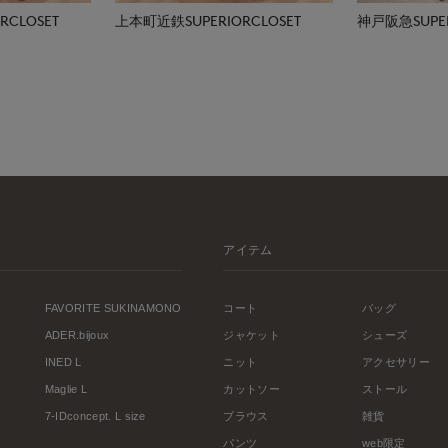
CLOSET
上本町近鉄SUPERIORCLOSET
神戸阪急SUPER
アイテム
FAVORITE SUKINAMONO
コート
バッグ
ADER.bijoux
ジャケット
シューズ
INED L
ニット
アクセサリー
Maglie L
カットソー
ストール
7-IDconcept. L size
ブラウス
雑貨
パンツ
web限定