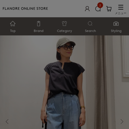
2
メニュー
Top
Brand
Category
Search
Styling