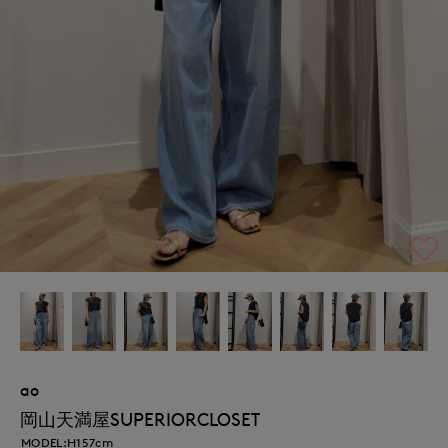
ao
岡山天満屋SUPERIORCLOSET
MODEL:H157cm