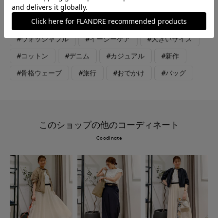
#スペシャルプライス
#カットソー
#パンツ
#リラックス
#休日
#女子会
#ウォッシャブル
#イージーケア
#大きいサイズ
#コットン
#デニム
#カジュアル
#新作
#骨格ウェーブ
#旅行
#おでかけ
#バッグ
このショップの他のコーディネート
Coodinate