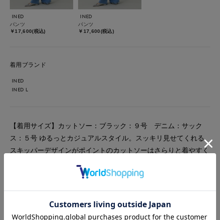
INED
INED
パンツ
パンツ
￥17,600(税込)
￥17,600(税込)
着用ブランド
INED
INED L
【着用サイズ】カットソー：ブラック：９号 デニム：サック
ス：５号 ゆるっとカジュアルスタイル。スッキリ見せてくれる
スキッパーデザインがポイントのカットソーはさらりと着やすく
ヒップにかかる裾にも広がって見えにくいデザイン有り。大人気
のHealthyデニムはいつものサイズか一つ下のサイズをおすすめ
します。柔らかくしっとりはきやすい仕様に今回も仕上がってい
ます。いつもより丈感は長めでした。