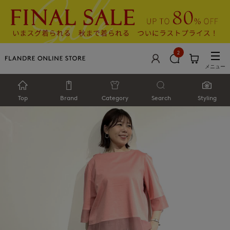
2
メニュー
Top
Brand
Category
Search
Styling