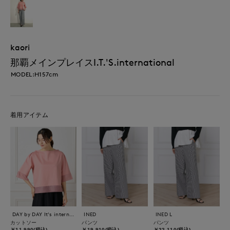
kaori
那覇メインプレイスI.T.'S.international
MODEL:H157cm
着用アイテム
DAY by DAY It's international
INED
INED L
カットソー
パンツ
パンツ
￥11,990(税込)
￥19,910(税込)
￥22,110(税込)