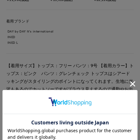
着用ブランド
DAY by DAY It's international
INED
INED L
【着用サイズ】トップス：フリー パンツ：9号 【着用カラー】ト
ップス：ピンク パンツ：グレンチェック トップスはシアード
ッキングがスタイリングのポイントになってくれます。生地に光
沢もあるのでカットソーですがブラウス見えするので通勤やお出
かけのキレイめコーデにもぴったりです。 ボトムは美脚ワイド
で脚長効果抜群のコーデに。オールシーズン着られる美脚パンツ
はついつい手に取りたくなる1本です。
#カットソー
#パンツ
#通勤・仕事
#オフィスカジュアル
#女子会
#デート