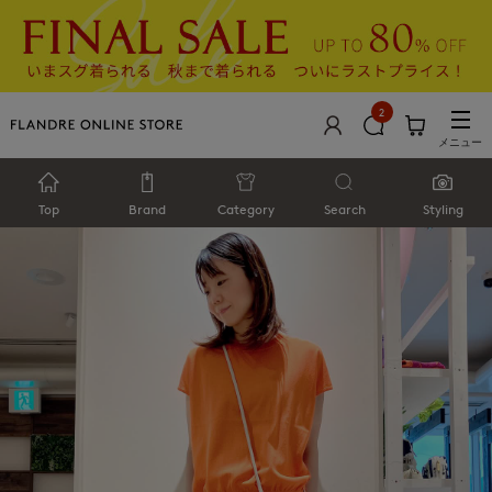
2
メニュー
Top
Brand
Category
Search
Styling