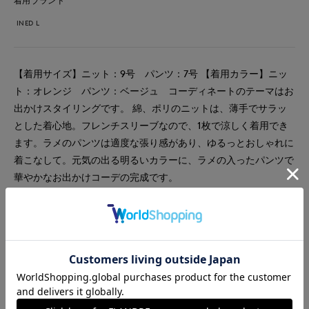
着用ブランド
INED L
【着用サイズ】ニット：9号 パンツ：7号 【着用カラー】ニッ
ト：オレンジ パンツ：ベージュ コーディネートのテーマはお
出かけスタイリングです。 綿、ポリのニットは、薄手でサラッ
とした着心地。フレンチスリーブなので、1枚で涼しく着用でき
ます。ラメのパンツは適度な張り感があり、ゆるっとおしゃれに
着こなして。元気の出る明るいカラーに、ラメの入ったパンツで
華やかなお出かけコーデの完成です。
#ニット
#パンツ
#通勤・仕事
#オフィスカジュアル
#リラックス
#休日
#デート
#ウォッシャブル
#イージーケア
#大きいサイズ
#コットン
#カジュアル