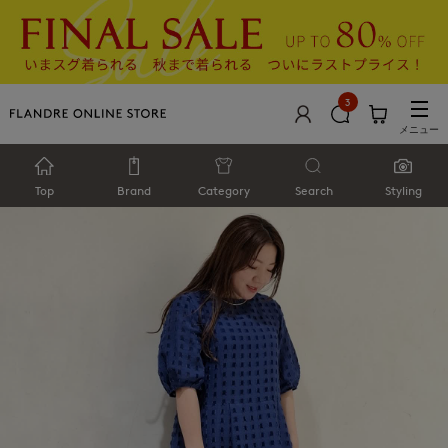
3
メニュー
Top
Brand
Category
Search
Styling