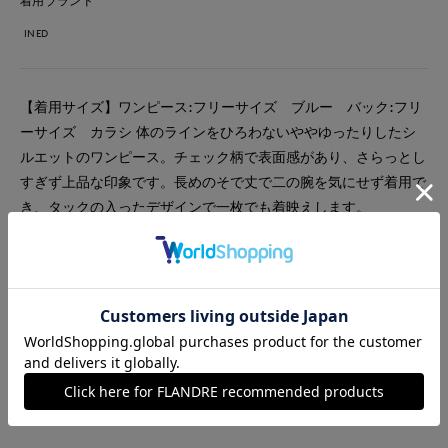
着用ブランド
INED
【着用サイズ】ワンピース:フリーサイズ ブルー バック:フリ
ーサイズ カラシ 体のラインをひろわないややゆったりしたシ
ルエットのワンピース。チェック柄で表面感があり、さらっとし
すぎず上品な印象です。長めのそで丈で二の腕を気にせず着用で
き、タックの入ったデザインで一枚でも着映えします。
#スペシャルプライス
#ワンピース
#ドレス
#セレモニー
#休日
#女子会
#食事会
#ブライダル
#大きいサイズ
#チェック
#フォーマル
#骨格ストレート
#旅行
#おでかけ
#シアー
#バッグ