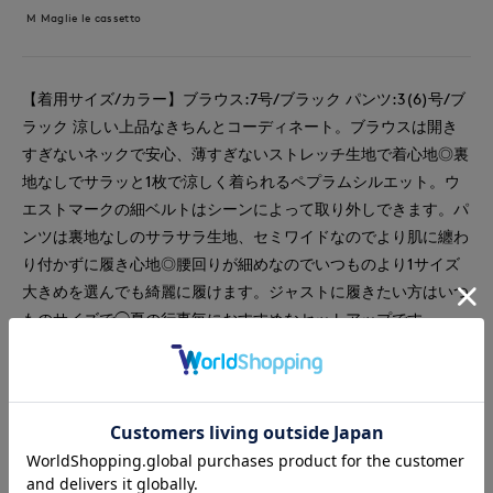
M Maglie le cassetto
【着用サイズ/カラー】ブラウス:7号/ブラック パンツ:3(6)号/ブ
ラック 涼しい上品なきちんとコーディネート。ブラウスは開き
すぎないネックで安心、薄すぎないストレッチ生地で着心地◎裏
地なしでサラッと1枚で涼しく着られるペプラムシルエット。ウ
エストマークの細ベルトはシーンによって取り外しできます。パ
ンツは裏地なしのサラサラ生地、セミワイドなのでより肌に纏わ
り付かずに履き心地◎腰回りが細めなのでいつものより1サイズ
大きめを選んでも綺麗に履けます。ジャストに履きたい方はいつ
ものサイズで◯夏の行事毎におすすめなセットアップです。
#スペシャルプライス
#ブラウス
#セットアップ
#パンツ
#通勤・仕事
#オフィスカジュアル
#セレモニー
#女子会
#デート
#食事会
#ウォッシャブル
#イージーケア
#フォーマル