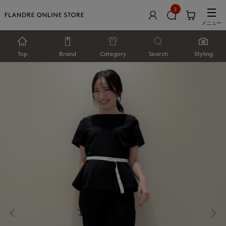
2
メニュー
Top
Brand
Category
Search
Styling