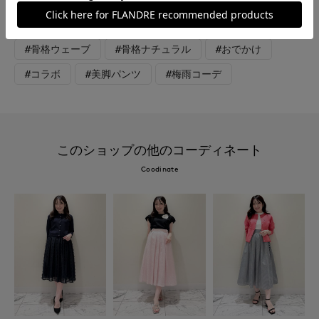
#フェミニン
#エレガンス
#モード
#骨格ウェーブ
#骨格ナチュラル
#おでかけ
#コラボ
#美脚パンツ
#梅雨コーデ
このショップの他のコーディネート
Coodinate