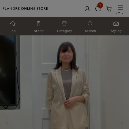
2
メニュー
Top
Brand
Category
Search
Styling