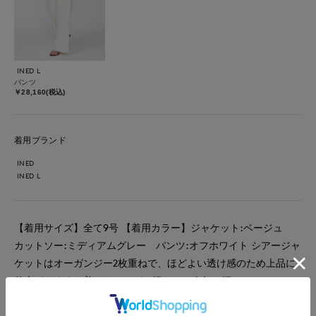
INED L
パンツ
￥28,160(税込)
着用ブランド
INED
INED L
【着用サイズ】全て9号 【着用カラー】ジャケット:ベージュ
カットソー:ミディアムグレー パンツ:オフホワイト シアージャ
ケットはオーガンジー2枚重ねで、ほどよい透け感のため上品に
仕上がります。着てないほどの軽さで、今年一押しのジャケット
です。 カットソーは上質コットン使用でシワになりにくく光沢
感がとても上品です。UVカット＆接触冷感の機能性も嬉しいポ