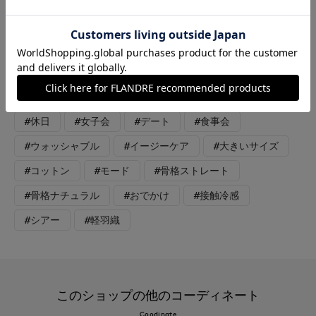
イント。 白パンツ合わせでキレイめコーデにしました。通勤か
らお出掛け着にもオススメです。
#スペシャルプライス
#カットソー
#ジャケット
#パンツ
#通勤・仕事
#オフィスカジュアル
#休日
#女子会
#デート
#食事会
#ウォッシャブル
#イージーケア
#大きいサイズ
#コットン
#モード
#骨格ストレート
#骨格ナチュラル
#おでかけ
#接触冷感
#シアー
#軽羽織
このショップの他のコーディネート
Coodinate