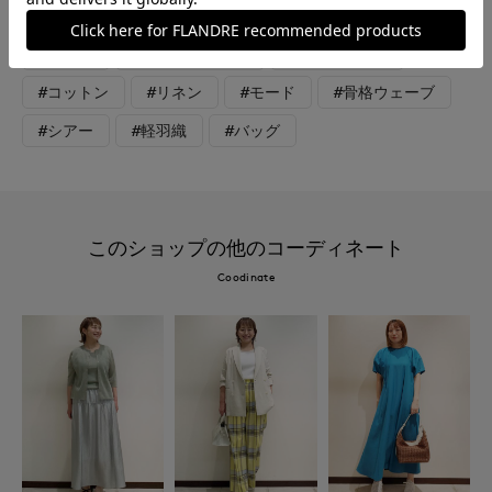
#パンツ
#通勤・仕事
#オフィスカジュアル
#食事会
#ウォッシャブル
#大きいサイズ
#コットン
#リネン
#モード
#骨格ウェーブ
#シアー
#軽羽織
#バッグ
このショップの他のコーディネート
Coodinate