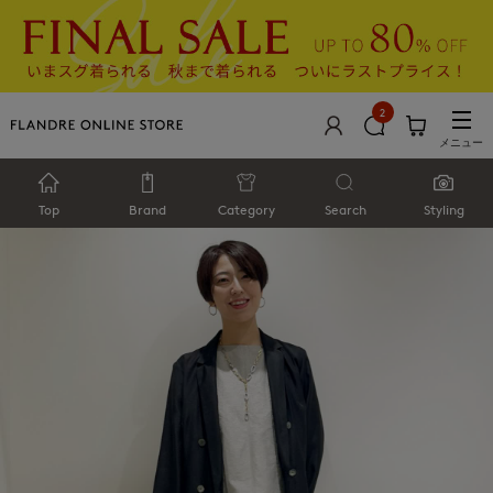
2
メニュー
Top
Brand
Category
Search
Styling