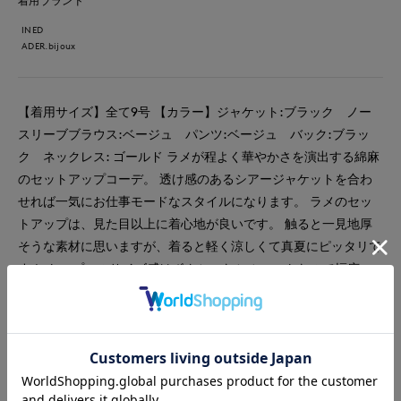
着用ブランド
INED
ADER.bijoux
【着用サイズ】全て9号 【カラー】ジャケット:ブラック ノー
スリーブブラウス:ベージュ パンツ:ベージュ バック:ブラッ
ク ネックレス: ゴールド ラメが程よく華やかさを演出する綿麻
のセットアップコーデ。 透け感のあるシアージャケットを合わ
せれば一気にお仕事モードなスタイルになります。 ラメのセッ
トアップは、見た目以上に着心地が良いです。 触ると一見地厚
そうな素材に思いますが、着ると軽く涼しくて真夏にピッタリで
す！ トップスのサイズ感はボクシーなシルエットなので幅広い
サイズに対応できそうです。 パンツはいつものおサイズを目安
にお選びください！ シアージャケットは、カーディガン感覚で
羽織れるので、1枚あると大活躍しそうです。
#ブラウス
#セットアップ
#ジャケット