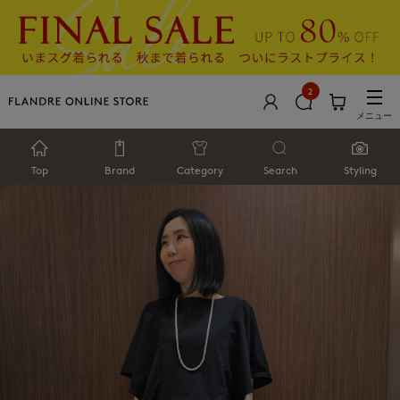
2
メニュー
Top
Brand
Category
Search
Styling