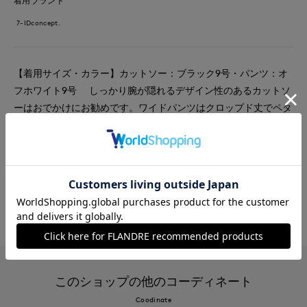
着用ブランド
7-IDconcept.
【着用サイズ・カラー】カットソー：ブラック9号・パンツ：オ
フホワイト9号 しっかり腕が隠れるデザイン性のあるカットソ
ーはおでかけにお勧めです。ワイドパンツはクロップド丈でペタ
ンコな靴にも◎
#カットソー
#パンツ
#通勤・仕事
#テレワーク
#リラックス
#休日
#食事会
#ウォッシャブル
#新作
#旅行
このショップの他のコーディネート
Coodinate