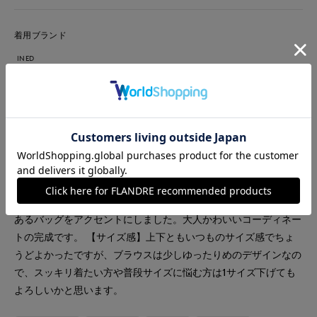
着用ブランド
INED
INED L
Maglie le cassetto
Maglie L
【着用サイズ/カラー】ブラウス:9号/ブラックパンツ:9号/オフホ
ワイト 休日に着たいデニムのコーディネートです。トップスは
大人気のツーピスでも合わせられるブラウスを合わせました。モ
ノトーンで落ち着いた大人のカジュアルをイメージしデザインの
あるバッグをアクセントにしました。大人かわいいコーディネー
トの完成です。 【サイズ感】上下ともいつものサイズ感でちょ
うどよかったですが、ブラウスは少しゆったりめのデザインなの
で、スッキリ着たい方や普段サイズに悩む方は1サイズ下げても
よろしいかと思います。