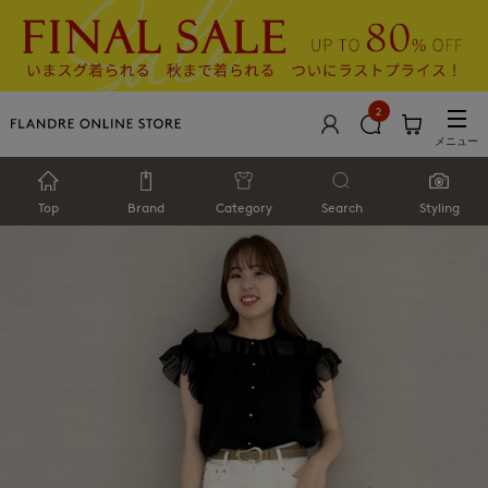
2
メニュー
Top
Brand
Category
Search
Styling