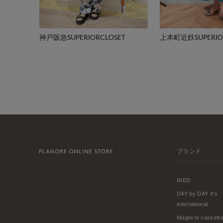
神戸阪急SUPERIORCLOSET
上本町近鉄SUPERIOR
ブランド
INED
DAY by DAY It's
international
Maglie le cassetto