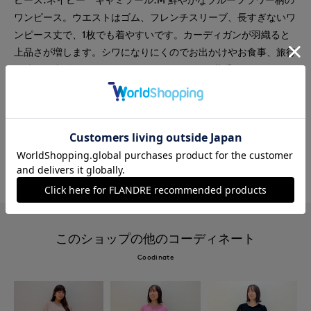
ワンピース。ウエストはゴム、フレンチスリーブ、長すぎないワ
ンピース丈で、1枚でも着やすいです。カーディガンが羽織ると
上品さが増します。シワになりにくのでお出かけやお食事、旅行
の時にも大活躍なワンピースです。綿100%の薄手のカーディガ
ンはベーシックなデザイン、シルエットで1枚あると重宝しま
す。
#ワンピース
#休日
#女子会
#デート
#食事会
#コットン
#新作
#カーディガン
このショップの他のコーディネート
Coodinate