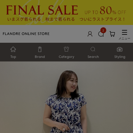
2
メニュー
Top
Brand
Category
Search
Styling