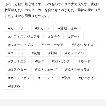
ふわっと軽い着心地です。いつものサイズで大丈夫です。夜は1
枚羽織りたいのでパーカーを合わせてみました。季節の変わり目
におすすめな羽織りものです。
#カットソー
#スカート
#通勤・仕事
#オフィスカジュアル
#女子会
#デート
#ウォッシャブル
#イージーケア
#大きいサイズ
#コットン
#花柄
#刺繍
#カジュアル
#フェミニン
#新作
#エレガンス
#モード
#軽アウター
#骨格ウェーブ
#骨格ナチュラル
#カーディガン
#フーディ
#旅行
#おでかけ
#軽羽織