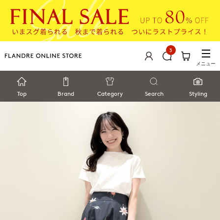
3
メニュー
Top
Brand
Category
Search
Styling