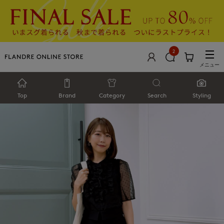
2
メニュー
Top
Brand
Category
Search
Styling