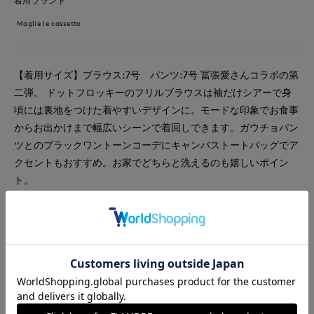
着用ブランド
Maglie le cassetto
【着用サイズ】ブラウス:7号 パンツ:7号 冨張愛さんコラボの第
二弾。 ドットフロッキーのフリルブラウスは袖だけシアーで身
頃には裏地をつけた着やすいデザインに。モードな印象でお食事
からお出かけまで幅広いシーンで着回しできます。ガウチョパン
ツとのブラックワントーンコーデにキャンバストートバッグでア
クセントもおすすめ。お家でどちらと洗えるのも嬉しいポイン
ト。
#ブラウス
#パンツ
#通勤・仕事
#オフィスカジュアル
#セレモニー
#休日
#女子会
#デート
#食事会
#ウォッシャブル
#イージーケア
#フォーマル
#フェミニン