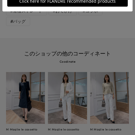
#新作
#エレガンス
#モード
#骨格ストレート
#おでかけ
#コラボ
#バッグ
このショップの他のコーディネート
Coodinate
M Maglie le cassetto
M Maglie le cassetto
M Maglie le cassetto