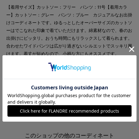
【着用サイズ】カットソー：フリー パンツ：11号【着用カラ
ー】カットソー：グレー パンツ：ブルー カジュアルなお出掛
けコーディネートです。ゆるっとしたオーバーサイズのカットソ
ーはでこなれた印象で着ていただけます。綿素材なので、春のお
出掛けにピッタリ。おうち時間にもリラックスして着られます。
合わせたワイドパンツは広がり過ぎないシルエットでスッキリ履
けます。着丈が短めなので、小柄な方にもオススメです。
#カットソー
#パンツ
#休日
#女子会
#ウォッシャブル
#イージーケア
#コットン
#カジュアル
#骨格ウェーブ
#ハイネック
#ユニセックス
#旅行
#おでかけ
#コラボ
このショップの他のコーディネート