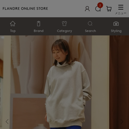
2
メニュー
Top
Brand
Category
Search
Styling