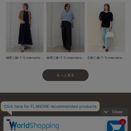
福岡三越I.T.'S.international
福岡三越I.T.'S.international
広島三越I.T.'S.international
もっと見る
お問い合わせ
利用規約
会社概要
プライバシーポリシー
特定商取引・古物営業法に基づく表示
店舗リスト