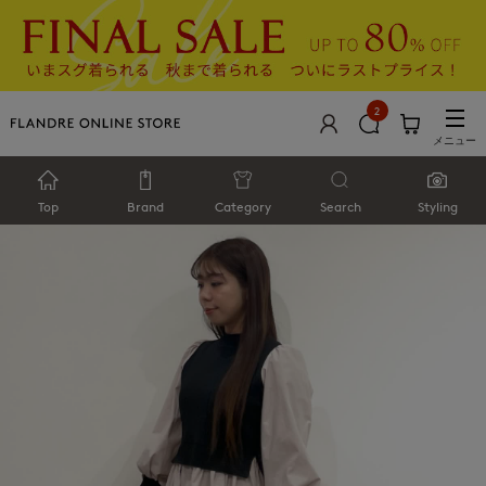
2
メニュー
Top
Brand
Category
Search
Styling