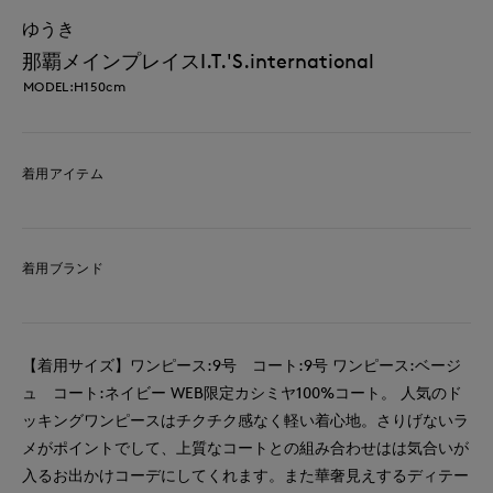
ゆうき
那覇メインプレイスI.T.'S.international
MODEL:H150cm
着用アイテム
着用ブランド
【着用サイズ】ワンピース:9号 コート:9号 ワンピース:ベージ
ュ コート:ネイビー WEB限定カシミヤ100%コート。 人気のド
ッキングワンピースはチクチク感なく軽い着心地。さりげないラ
メがポイントでして、上質なコートとの組み合わせはは気合いが
入るお出かけコーデにしてくれます。また華奢見えするディテー