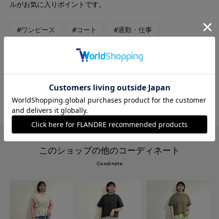
ルがお気に入りポイントです。
#ワンピース
#コート
#通勤・仕事
#テレワーク
#女子会
#デート
#食事会
#カシミヤ
#フェミニン
#軽アウター
#骨格ストレート
#旅行
#おでかけ
#WEB限定
このショップの他のコーディネート
Coodinate