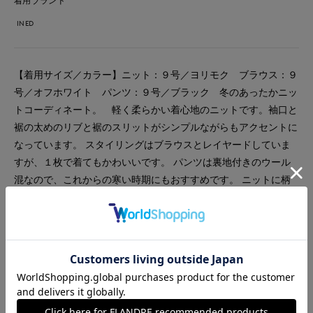
着用ブランド
INED
【着用サイズ／カラー】ニット：９号／ヨリモク ブラウス：９
号／オフホワイト パンツ：９号／ブラック 冬のあったかニッ
トコーディネート。 軽く柔らかい着心地のニットです。袖口と
裾の太めのリブと裾のスリットがシンプルながらもアクセントに
なっています。 スタイリングはブラウスとレイヤードしていま
すが、１枚で着てもかわいいです。 パンツは裏地付きのウール
混なので、これからの寒い時期にもおすすめです。 ニットに柄
感があるので、モノトーンですっきりまとめてみました。
#ブラウス
#ニット
#パンツ
#オフィスカジュアル
#リラックス
#休日
#ウォッシャブル
#イージーケア
#ウール
#カジュアル
#マニッシュ
#スポーティ