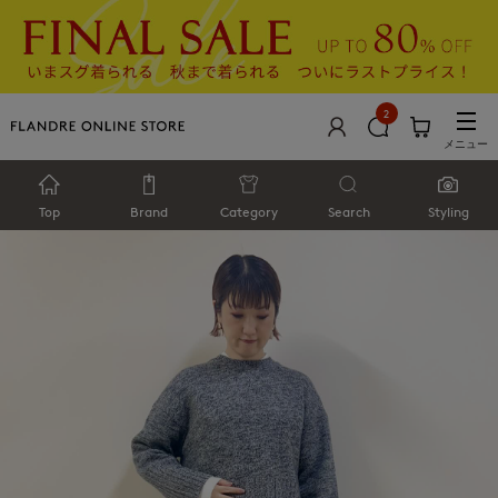
2
メニュー
Top
Brand
Category
Search
Styling