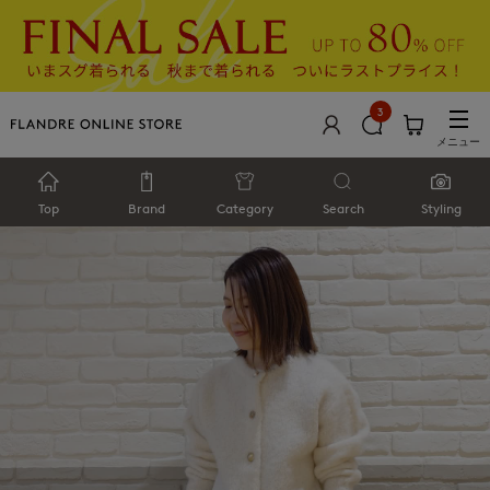
3
メニュー
Top
Brand
Category
Search
Styling