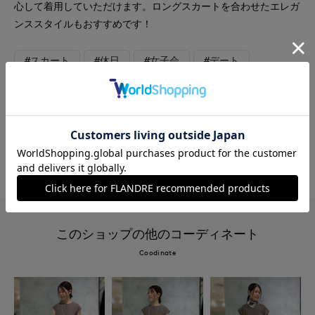
心して着用していただけます。ロングスカートを合わせたエレガ
ンススタイルもおすすめです！
#スカート
#休日
#女子会
#デート
#食事会
#大きいサイズ
#ウール
#フェミニン
#新作
#エレガンス
#骨格ウェーブ
#カーディガン
#おでかけ
#ふわもこ
このショップの他のコーディネート
Coodinate