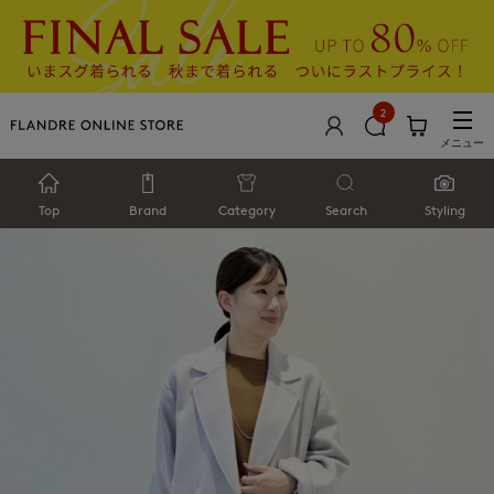
2
メニュー
Top
Brand
Category
Search
Styling