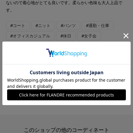
ないので着心地がとても良いです。柔らかい色味も大人上品で
す。
#コート
#ニット
#パンツ
#通勤・仕事
#オフィスカジュアル
#休日
#女子会
#デート
#食事会
#ウォッシャブル
#イージーケア
#大きいサイズ
#ウール
#カジュアル
#フェミニン
#新作
#エレガンス
#軽アウター
#骨格ストレート
#骨格ウェーブ
#骨格ナチュラル
#旅行
#おでかけ
このショップの他のコーディネート