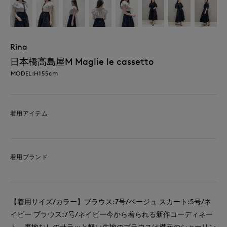
Rina
日本橋高島屋M Maglie le cassetto
MODEL:H155cm
着用アイテム
着用ブランド
【着用サイズ/カラー】ブラウス:7号/ベージュ スカート:5号/ネ
イビー ブラウス:7号/ネイビー今から着られる新作コーディネー
ト。裏地なしのサラッと軽い生地のブラウスは襟元のシャーリン