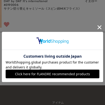
DAY by DAY It's international
イエロー
40190006
サテン切り替えキャミソール《スビン綿MIXフライス》
1
アイテム