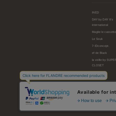
INED
DAY by DAY It's
international
Maglie le cassetto
Le Souk
7-IDconcept.
ef-de Black
la veille by SUP
CLOSET
© FLANDRE CO., LTD.
お問い合わせ