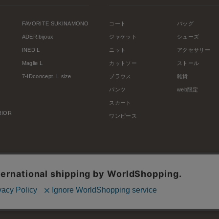
FAVORITE SUKINAMONO
コート
バッグ
ADER.bijoux
ジャケット
シューズ
INED L
ニット
アクセサリー
Maglie L
カットソー
ストール
7-IDconcept. L size
ブラウス
雑貨
パンツ
web限定
スカート
ERIOR
ワンピース
利用規約
会社概要
プライバシーポリシー
特定商取引・古物営業法に基づく表示