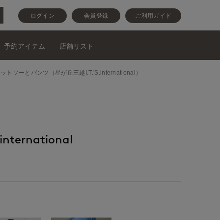
ログイン
会員登録
ご利用ガイド
予約アイテム
店舗リスト
ウスとカットソーとパンツ（星が丘三越I.T.'S.international）
nternational