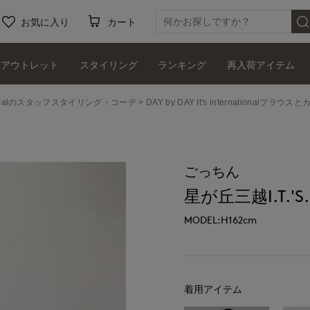
お気に入り
カート
アウトレット
スタイリング
ランキング
再入荷アイテム
ernationalのスタッフスタイリング・コーデ
DAY by DAY It's internationalブラ
ごっちん
星が丘三越I.T.'S.i
MODEL:H162cm
着用アイテム