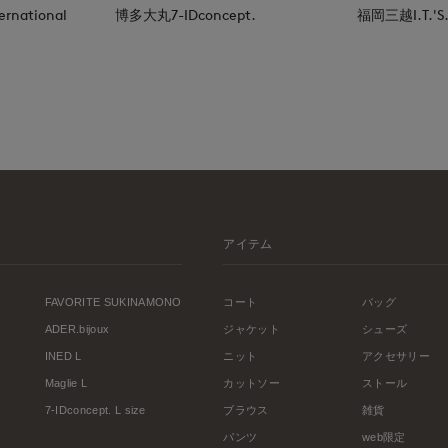
rnational
博多大丸7-IDconcept.
福岡三越I.T.'S.i
アイテム
FAVORITE SUKINAMONO
コート
バッグ
ADER.bijoux
ジャケット
シューズ
INED L
ニット
アクセサリー
Maglie L
カットソー
ストール
7-IDconcept. L size
ブラウス
雑貨
パンツ
web限定