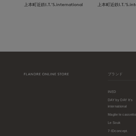
上本町近鉄I.T.'S.international
上本町近鉄I.T.'S.inte
ブランド
INED
DAY by DAY It's
international
Maglie le cassetto
Le Souk
7-IDconcept.