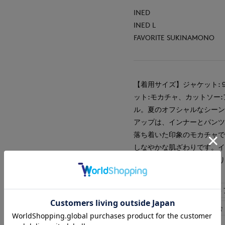
INED
INED L
FAVORITE SUKINAMONO
【着用サイズ】ジャケット:
ット:モカチャ、カットソー
ル。夏のオフシャルなシーンに
アップは、インナーとパン
落ち着いた印象のモカチャ
しなやかな肌ざわりです。
感があり涼しげな印象にな
#カットソー
#セット
#通勤・仕事
#食事会