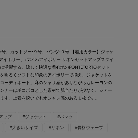
９号、カットソー:９号、パンツ:９号 【着用カラー】ジャケ
:アイボリー、パンツ:アイボリー リネンセットアップスタイ
活躍する、涼しく快適な着心地のPONTETORTOセット
ツを明るくソフトな印象のアイボリーで揃え、ジャケットを
でコーディネート。麻のシャリ感がありながらもレーヨンの
インナーはポコポコとした素材で肌当たりが少なく、シアー
ります。上着を脱いでもオシャレ感のある１枚です。
アップ
#ジャケット
#パンツ
#大きいサイズ
#リネン
#骨格ウェーブ