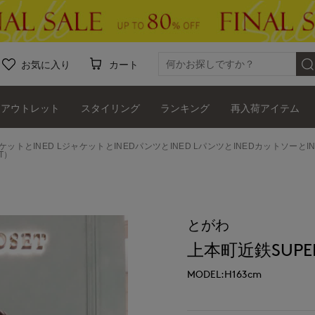
お気に入り
カート
アウトレット
スタイリング
ランキング
再入荷アイテム
ャケットとINED LジャケットとINEDパンツとINED LパンツとINEDカットソーとI
T）
とがわ
上本町近鉄SUPER
MODEL:H163cm