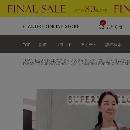
2
お知らせ
TOP
新着
ブランド
アイテム
詳細検索
TOP
INED
INEDのスタッフスタイリング・コーデ
INEDジ
FAVORITE SUKINAMONOバッグ（上本町近鉄SUPERIORCLOSE