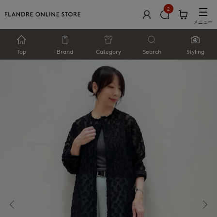
2
メニュー
Top
Brand
Category
Search
Styling