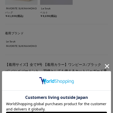
FAVORITE SUKINAMONO
Le Souk
バッグ
ベルト
￥41,800(税込)
￥8,690(税込)
着用ブランド
Le Souk
FAVORITE SUKINAMONO
【着用サイズ】全て9号 【着用カラー】ワンピース:ブラック
パンツ: ペパーミント 羽織としても使えるカットジャガード素
材を使用したワンピース。張り感があり体にフィットしすぎず軽
い着心地です。強すぎない透け感なのでインナーはノースリーブ
でも大丈夫です。パンツはラインを拾わないワイドシルエット。
キュプラ特有の上品な光沢感があります。
#ワンピース
#パンツ
#リラックス
#休日