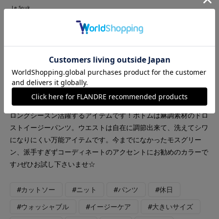
Le Souk
7-IDconcept.
INED
INED L
DAY by DAY It's international
【着用サイズ、カラー】ジレ:フリー、スミクロ パンツ:9号、
モスグリーン キャミソール:9号、グレー 夏に涼しく着れ
るドライタッチのニットジレ。気温に合わせてインナーを変えて
ロングシーズン活躍するアイテムです！ボトムは麻調素材のドロ
ストイージーパンツ。ウエストは自在に調節出来て、洗えてシワ
になりにくい万能アイテムです。今までになかったモスグリー
ン、派手すぎずコーディネートのアクセントにお勧めのカラーで
す♪ぜひお試し下さいませ☆
#カットソー
#ニット
#パンツ
#休日
#ウォッシャブル
#イージーケア
#大きいサイズ