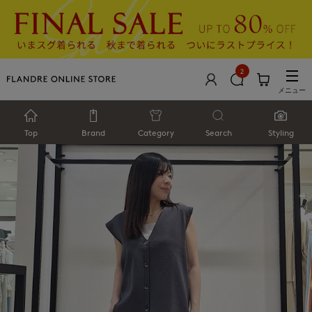
2
メニュー
Top
Brand
Category
Search
Styling