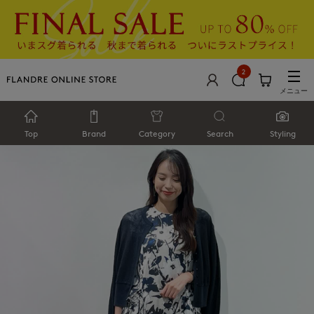
2
メニュー
Top
Brand
Category
Search
Styling