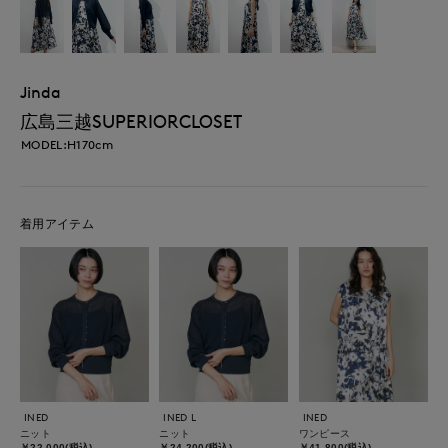
Jinda
広島三越SUPERIORCLOSET
MODEL:H170cm
着用アイテム
INED
INED L
INED
ニット
ニット
ワンピース
￥22,000(税込)
￥24,200(税込)
￥41,800(税込)