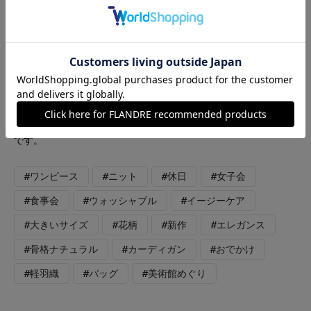
ラー】カーディガン：チャコールグレー ワンピース：グレーベ
ージュ バッグ：グレーベージュ 「大人エレガントな涼感ワン
ピースコーデ」 一枚で華やぐモノトーンフラワー柄がポイント
のワンピース。落ち感のある素材で、体のラインを拾わず楽に着
用出来ます。 シアー感と光沢感が上品なデニット風カーディガ
ンを合わせると、一気にお出かけスタイルに。冷房対策や日除け
にも活躍します。 洗練された夏のモノトーンスタイルで、美術
館めぐりやランチにもぴったりな華やかな主役ワンピースコーデ
です。
#ワンピース
#ニット
#休日
#女子会
#食事会
#ウォッシャブル
#イージーケア
#大きいサイズ
#花柄
#新作
#エレガンス
#骨格ナチュラル
#カーディガン
#おでかけ
#軽羽織
#バッグ
#美術館めぐり