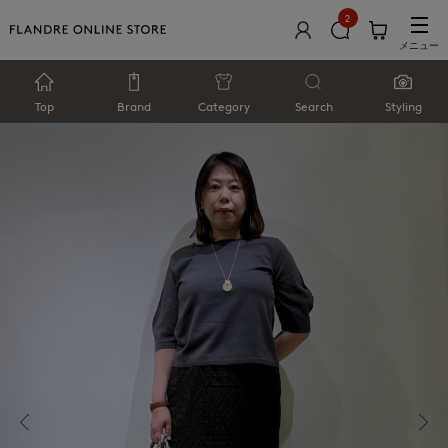
2
メニュー
Top
Brand
Category
Search
Styling