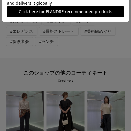
#通勤・仕事
#オフィスカジュアル
#女子会
#デート
#ウォッシャブル
#イージーケア
#大きいサイズ
#コットン
#レース
#エレガンス
#骨格ストレート
#美術館めぐり
#保護者会
#ランチ
このショップの他のコーディネート
Coodinate