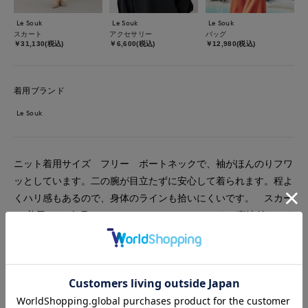
Le Souk
Le Souk
Le Souk
スカート
アクセサリー
バッグ
￥31,130(税込)
￥6,600(税込)
￥12,980(税込)
着用ブランド
Le Souk
ニット着用サイズ フリー ボートネックで、袖がほんのりフワ
ッとしています。二の腕が目立たずに安心して着られます。程よ
くハリ感もあるので、身体のラインも拾いにくいです。 スカー
ト 着用サイズ9号 コットンレースのスカートです。裏地付きでウ
エストはゴムになっていてとても履きやすく、1枚で着映えしま
す！いつもは11号ですがこちらは9号で大丈夫でした。
#スカート
#ニット
#アクセサリー