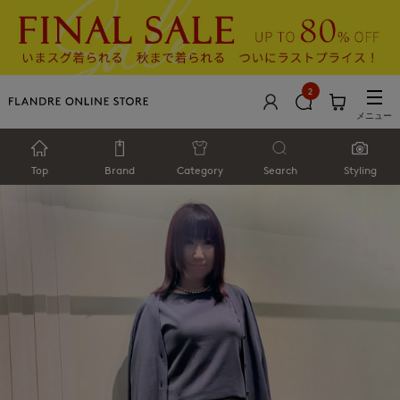
2
メニュー
Top
Brand
Category
Search
Styling