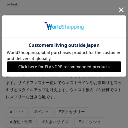
Le Souk
【着用サイズ】カーディガン、プルオーバー：フリーサイズ パ
ンツ：9号【着用カラ】カーディガン、プルオーバー：スミク
ロ パンツ：ペパーミント お出掛けコーディネート 程良い
ハリ感のあるカーディガンは、軽やかな肌触りで気軽に羽織れヒ
ップが隠れる着丈が嬉しいです。同素材のプルオーバーとアンサ
ンブルとしても活用していただけます。二の腕が隠れる安心の袖
丈がポイントのプルオーバーです。ワイドシルエットのパンツ
は、センタープレスがカジュアル過ぎずきちんと感も与えてくれ
ます。サイドファスナー使いでウエストラインやお腹周りをスッ
キリとスタイルアップを叶えます。ウエスト後ろゴム仕様でスト
レスフリーなはき心地です。
#ニット
#パンツ
#アクセサリー
#通勤・仕事
#大きいサイズ
#マニッシュ