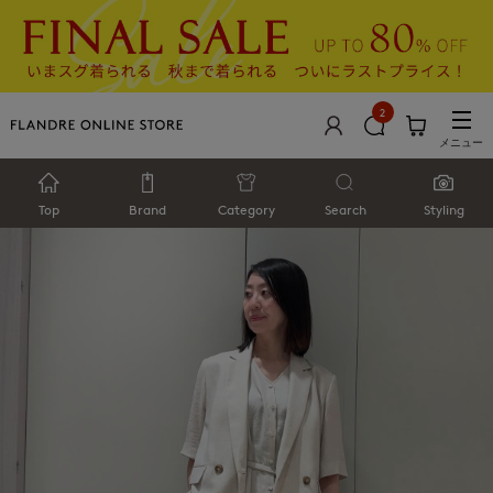
2
メニュー
Top
Brand
Category
Search
Styling