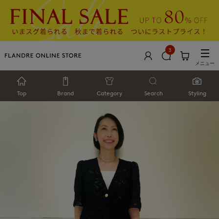
3
メニュー
Top
Brand
Category
Search
Styling