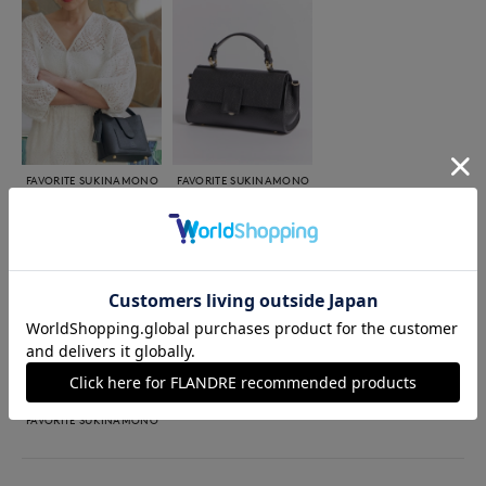
FAVORITE SUKINAMONO
FAVORITE SUKINAMONO
バッグ
バッグ
￥36,960(税込)
￥46,200(税込)
着用ブランド
M Maglie le cassetto
Maglie L
INED
INED L
Maglie le cassetto
FAVORITE SUKINAMONO