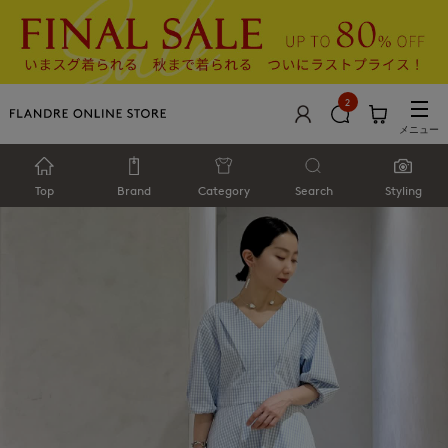
2
メニュー
Top
Brand
Category
Search
Styling