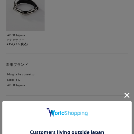
ADER.bijoux
アクセサリー
￥24,200(税込)
着用ブランド
Maglie le cassetto
Maglie L
ADER.bijoux
【カラー・サイズ】ワンピース:サックス・9号 顔まわりをすっ
きり見せるVネックに、胸元のタックで立体感をプラス。高めの
ウエスト位置でスタイルアップし、裾に向かって広がる上品なフ
レアシルエットが魅力です。一枚でコーデが決まり、普段使いか