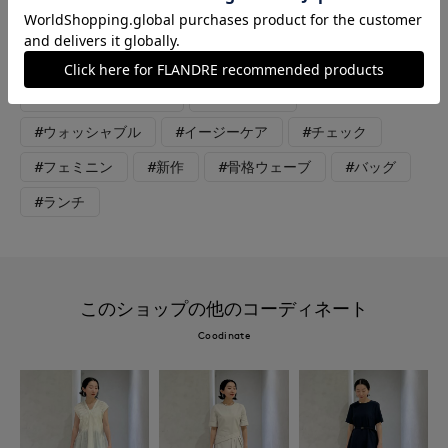
ら通勤まで◎
#ワンピース
#アクセサリー
#通勤・仕事
#オフィスカジュアル
#テレワーク
#ウォッシャブル
#イージーケア
#チェック
#フェミニン
#新作
#骨格ウェーブ
#バッグ
#ランチ
このショップの他のコーディネート
Coodinate