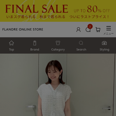
2
メニュー
Top
Brand
Category
Search
Styling