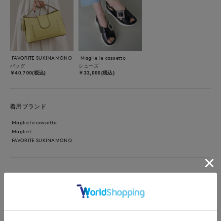
FAVORITE SUKINAMONO
Maglie le cassetto
バッグ
シューズ
￥40,700(税込)
￥33,000(税込)
着用ブランド
Maglie le cassetto
Maglie L
FAVORITE SUKINAMONO
【着用サイズ/カラー】ニット:9号/ホワイト デニム:7号/インデ
ィゴ デニムにラメツィードニットでカジュアルになりすぎない
ように合わせました。ニットは前後2wayで着ていただけます。
クリアボタンが?なのも可愛い。合わせたMaglieジーンズはスト