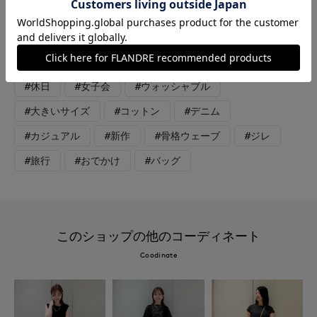
レッチが効いており履きやすくインディゴ、サックス共にどちら
も合わせやすいカラーです。
#ニット
#パンツ
#オフィスカジュアル
#休日
#女子会
#ウォッシャブル
#大きいサイズ
#コットン
#デニム
#カジュアル
#新作
#骨格ウェーブ
#ジレ
#旅行
#おでかけ
#バッグ
このショップの他のコーディネート
Coodinate