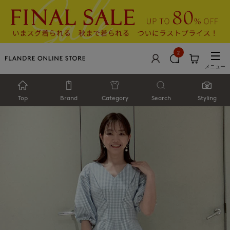
2
メニュー
Top
Brand
Category
Search
Styling